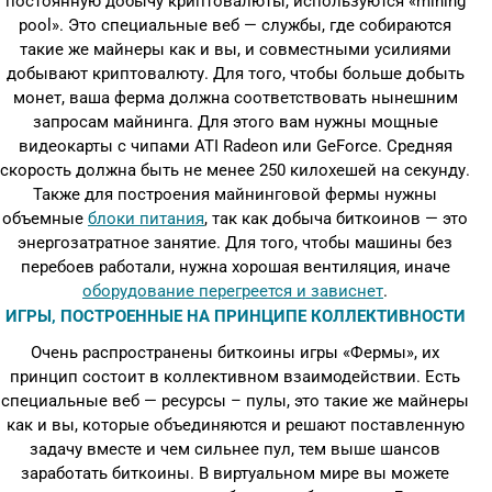
постоянную добычу криптовалюты, используются «mining
pool». Это специальные веб — службы, где собираются
такие же майнеры как и вы, и совместными усилиями
добывают криптовалюту. Для того, чтобы больше добыть
монет, ваша ферма должна соответствовать нынешним
запросам майнинга. Для этого вам нужны мощные
видеокарты с чипами ATI Radeon или GeForce. Средняя
скорость должна быть не менее 250 килохешей на секунду.
Также для построения майнинговой фермы нужны
объемные
блоки питания
, так как добыча биткоинов — это
энергозатратное занятие. Для того, чтобы машины без
перебоев работали, нужна хорошая вентиляция, иначе
оборудование перегреется и зависнет
.
ИГРЫ, ПОСТРОЕННЫЕ НА ПРИНЦИПЕ КОЛЛЕКТИВНОСТИ
Очень распространены биткоины игры «Фермы», их
принцип состоит в коллективном взаимодействии. Есть
специальные веб — ресурсы – пулы, это такие же майнеры
как и вы, которые объединяются и решают поставленную
задачу вместе и чем сильнее пул, тем выше шансов
заработать биткоины. В виртуальном мире вы можете