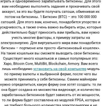
играть и одновременно зарабатывать биткоины. Для этого
вам необходимо выполнять задания и прокачивать свой
аккаунт, за это вы будете получать сатоши, обменивая их
потом на биткоины. 1 Биткоин (BTC) – это 100 000 000
сатошей. Для этого вам, конечно, понадобится упорство и
усидчивость, а также очень важно выбирать игры, которые
действительно будут приносить вам прибыль, вам нужно
учесть многие факторы, к примеру затраты на
электроэнергию. Для виртуального мира вам понадобится
биткоин – портмоне или просто «Биткоиновый кошелек».
На такие кошельки вы сможете выводить свои биткоины.
Существует много кошельков и самые популярные это:
Xapo, Bitcoin Core, MultiBit, Blockchain, Armory. Вам всего
лишь необходимо
установить на свой компьютер
модуль
по приему валюты к выбранной ферме, после чего вы
можете принимать у себя биткоины. Самим майнерам
нужно определиться, какую ферму они хотят создать: то ли
она будет создана из множества видеокарт, и количество
заработанных биткоинов будет зависеть от их мощности,
то ли ферма будет составлена из модулей FPGA, которые
не требуют большого количества электроэнергии и не