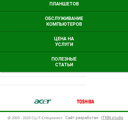
ПЛАНШЕТОВ
ОБСЛУЖИВАНИЕ
КОМПЬЮТЕРОВ
ЦЕНА НА
УСЛУГИ
ПОЛЕЗНЫЕ
ШУМИТ ВЕНТИЛЯТОР
СТАТЬИ
ny
Acer
Toshiba
D
@ 2005 - 2026 СЦ IT-Специалист
Сайт разработан -
ITKIN.studio