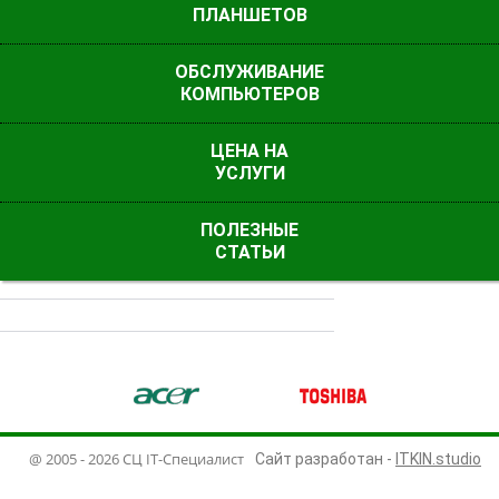
ПЛАНШЕТОВ
ОБСЛУЖИВАНИЕ
КОМПЬЮТЕРОВ
ЦЕНА НА
УСЛУГИ
ПОЛЕЗНЫЕ
СИЛЬНО НАГРЕВАЕТСЯ НОУТБУК?
СТАТЬИ
ny
Acer
Toshiba
D
@ 2005 - 2026 СЦ IT-Специалист
Сайт разработан -
ITKIN.studio