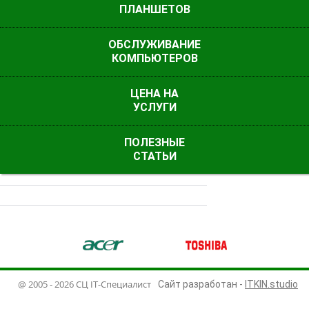
ПЛАНШЕТОВ
ОБСЛУЖИВАНИЕ
КОМПЬЮТЕРОВ
ЦЕНА НА
УСЛУГИ
ПОЛЕЗНЫЕ
ПЕРЕСТАЛА РАБОТАТЬ КЛАВИАТУРА
СТАТЬИ
ny
Acer
Toshiba
D
@ 2005 - 2026 СЦ IT-Специалист
Сайт разработан -
ITKIN.studio